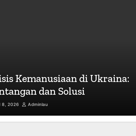
isis Kemanusiaan di Ukraina:
ntangan dan Solusi
l 8, 2026
Adminlau