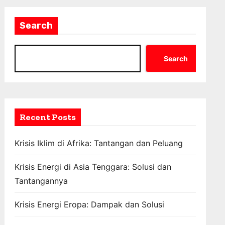
Search
Search
Recent Posts
Krisis Iklim di Afrika: Tantangan dan Peluang
Krisis Energi di Asia Tenggara: Solusi dan
Tantangannya
Krisis Energi Eropa: Dampak dan Solusi