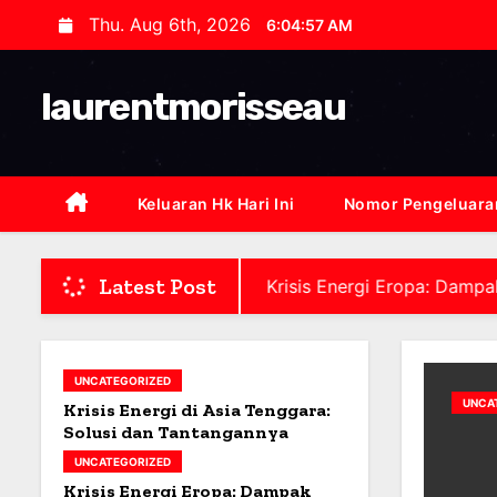
S
Thu. Aug 6th, 2026
6:04:58 AM
k
i
laurentmorisseau
p
t
o
c
Keluaran Hk Hari Ini
Nomor Pengeluara
o
UNCATEGORIZED
n
Latest Post
olusi dan Tantangannya
Krisis Energi Eropa: Dampak dan S
t
Krisis Iklim di Afrika:
e
Tantangan dan
Peluang
n
UNCATEGORIZED
t
UNCA
Krisis Energi di Asia Tenggara:
Solusi dan Tantangannya
UNCATEGORIZED
Krisis Energi Eropa: Dampak