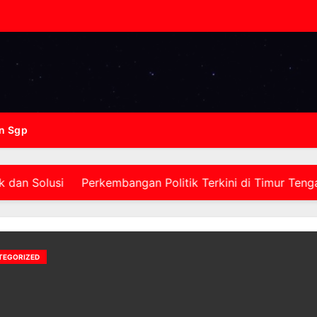
n Sgp
olusi
Perkembangan Politik Terkini di Timur Tengah
K
TEGORIZED